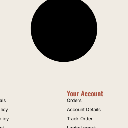
Your Account
als
Orders
licy
Account Details
olicy
Track Order
nt
Login/Logout