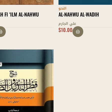
النحو
AH FI ‘ILM AL-NAHWU
AL-NAHWU AL-WADIH
علي الجارم
$
10.00