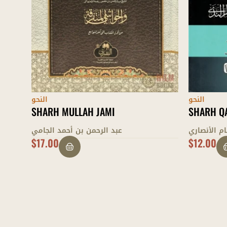
النحو
النحو
SHARH MULLAH JAMI
SHARH QA
م الأنصاري
عبد الرحمن بن أحمد الجامي
$
17.00
$
12.00