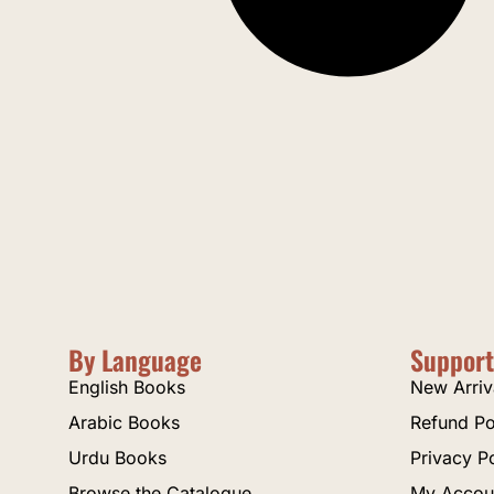
By Language
Support
English Books
New Arriv
Arabic Books
Refund Po
Urdu Books
Privacy P
Browse the Catalogue
My Accou